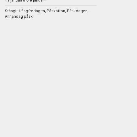
1.a januari & 6.e januari:
Stängt -Långfredagen, Påskafton, Påskdagen,
Annandag påsk.: