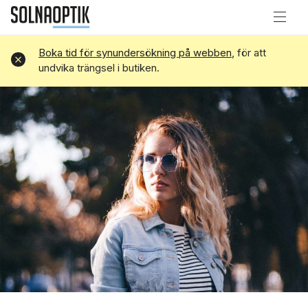
Boka tid för synundersökning på webben
, för att
Avvisa
undvika trängsel i butiken.