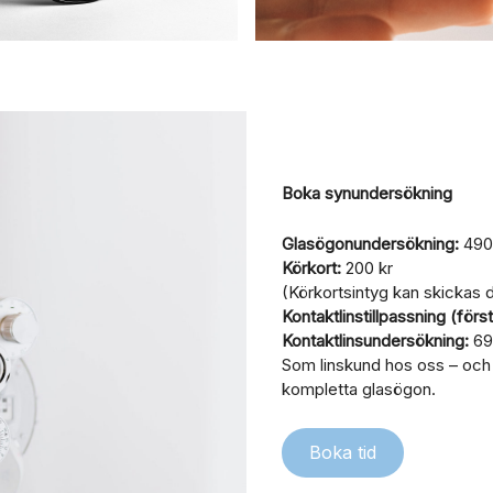
Boka synundersökning
Glasögonundersökning:
490
Körkort:
200 kr
(Körkortsintyg kan skickas di
Kontaktlinstillpassning (förs
Kontaktlinsundersökning:
690
Som linskund hos oss – och 
kompletta glasögon.
Boka tid