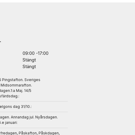
r
09:00 -17:00
Stängt
Stängt
/5 Pingstafton. Sveriges
. Midsommarafton.
gen.1:a Maj. 14/5
sfärdsdag.:
helgons dag 31/10.:
dagen. Annandag jul. Nyårsdagen.
6.e januari:
gfredagen, Påskafton, Påskdagen,