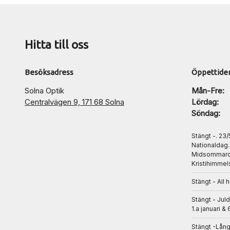
Hitta till oss
Besöksadress
Öppettide
Solna Optik
Mån-Fre:
Centralvägen 9, 171 68 Solna
Lördag:
Söndag:
Stängt -. 23
Nationaldag
Midsommarda
Kristihimmel
Stängt - All 
Stängt - Jul
1.a januari & 
Stängt -Lån