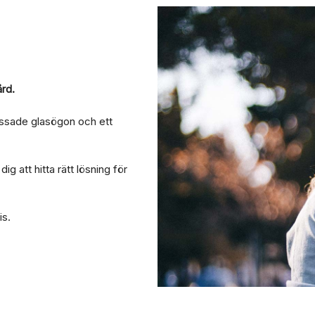
ård.
assade glasögon och ett
 att hitta rätt lösning för
is.