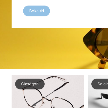
Boka tid
Glasögon
Solgl