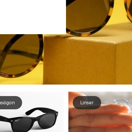
asögon
Linser