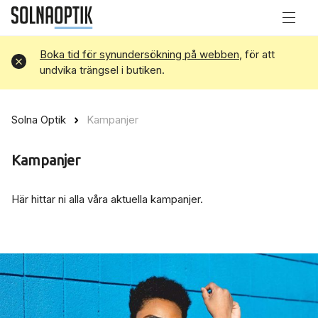
Boka tid för synundersökning på webben
, för att
Avvisa
undvika trängsel i butiken.
Solna Optik
Kampanjer
Kampanjer
Här hittar ni alla våra aktuella kampanjer.